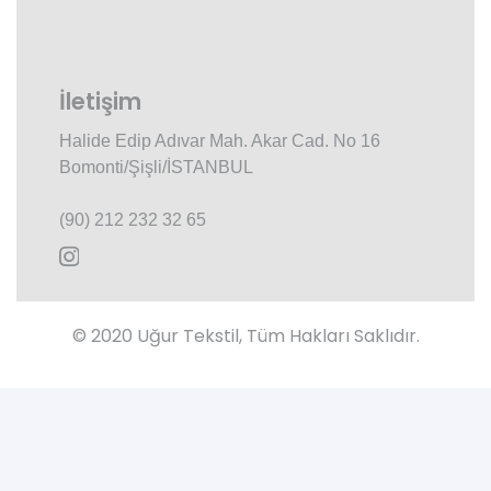
İletişim
Halide Edip Adıvar Mah. Akar Cad. No 16
Bomonti/Şişli/İSTANBUL
(90) 212 232 32 65
© 2020 Uğur Tekstil, Tüm Hakları Saklıdır.