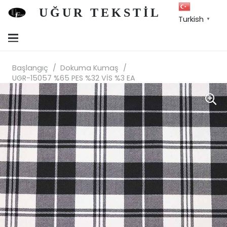
UĞUR TEKSTİL
Turkish
▼
Başlangıç
/
Dokuma Kumaş
/
UGR-15057 %65 PES %32 VİS %3 EA