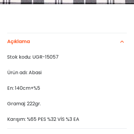
Açıklama
Stok kodu: UGR-15057
Ürün adı: Abasi
En: 140cm+%5
Gramaj: 222gr.
Karışım: %65 PES %32 VİS %3 EA