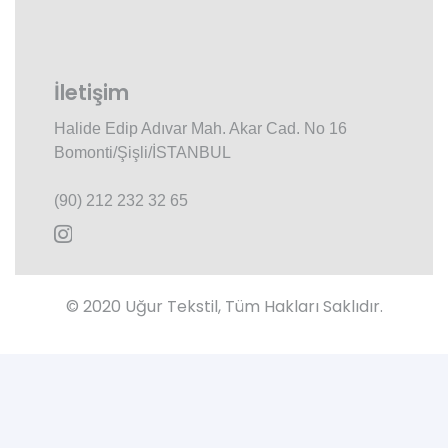
İletişim
Halide Edip Adıvar Mah. Akar Cad. No 16
Bomonti/Şişli/İSTANBUL
(90) 212 232 32 65
© 2020 Uğur Tekstil, Tüm Hakları Saklıdır.